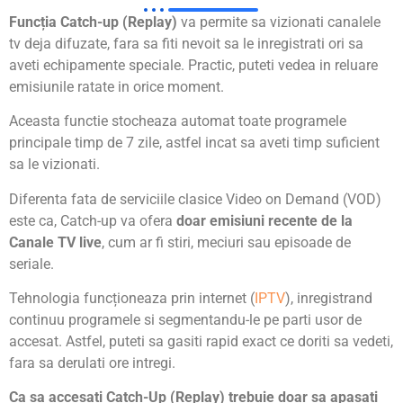
Funcția Catch-up (Replay)
va permite sa vizionati canalele
tv deja difuzate, fara sa fiti nevoit sa le inregistrati ori sa
aveti echipamente speciale. Practic, puteti vedea in reluare
emisiunile ratate in orice moment.
Aceasta functie stocheaza automat toate programele
principale timp de 7 zile, astfel incat sa aveti timp suficient
sa le vizionati.
Diferenta fata de serviciile clasice Video on Demand (VOD)
este ca, Catch-up va ofera
doar emisiuni recente de la
Canale TV live
, cum ar fi stiri, meciuri sau episoade de
seriale.
Tehnologia funcționeaza prin internet (
IPTV
), inregistrand
continuu programele si segmentandu-le pe parti usor de
accesat. Astfel, puteti sa gasiti rapid exact ce doriti sa vedeti,
fara sa derulati ore intregi.
Ca sa accesati Catch-Up (Replay) trebuie doar sa apasati